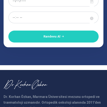
Randevu Al
Dr. Korhan Özkan, Marmara Üniversitesi mezunu ortopedi ve
travmatoloji uzmanıdır. Ortopedik onkoloji alanında 2011'den