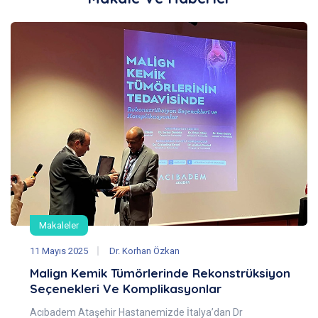
Makaleler
11 Mayıs 2025
Dr. Korhan Özkan
Malign Kemik Tümörlerinde Rekonstrüksiyon
Seçenekleri Ve Komplikasyonlar
Acıbadem Ataşehir Hastanemizde İtalya’dan Dr