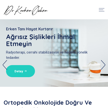
Sağlığınız Bizim Önceliğimiz
Erken Tanı Hayat Kurtarır
Kemik Ve Yumuşak Doku
Ağrısız Şişlikleri İhmal
Tümörleri
Etmeyin
Ortopedik onkolojide doğru ve güvenli yaklaşım.
Radyoterapi, cerrahi stabilizasyon ve hedefe yönelik
tedaviler.
Detay
Detay
Ortopedik Onkolojide Doğru Ve