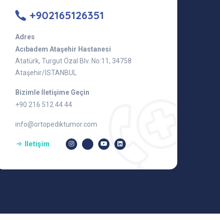
+902165126351
Adres
Acıbadem Ataşehir Hastanesi
Atatürk, Turgut Özal Blv. No:11, 34758
Ataşehir/İSTANBUL
Bizimle İletişime Geçin
+90 216 512 44 44
info@ortopediktumor.com
İletişim