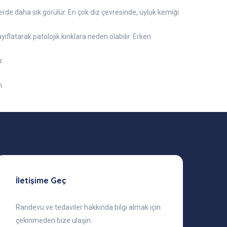
rde daha sık görülür. En çok diz çevresinde, uyluk kemiği
ıflatarak patolojik kırıklara neden olabilir. Erken
r.
n.
İletişime Geç
Randevu ve tedaviler hakkında bilgi almak için
çekinmeden bize ulaşın.