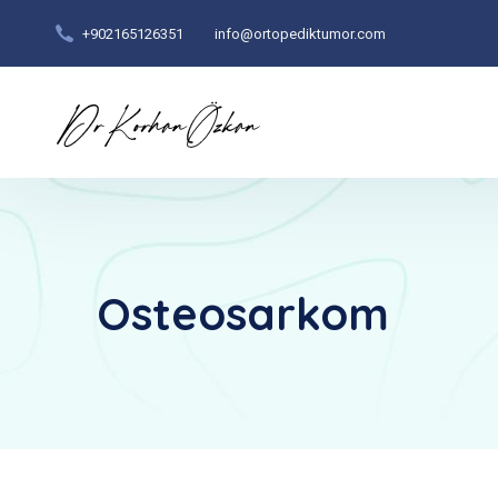
+902165126351
info@ortopediktumor.com
Osteosarkom