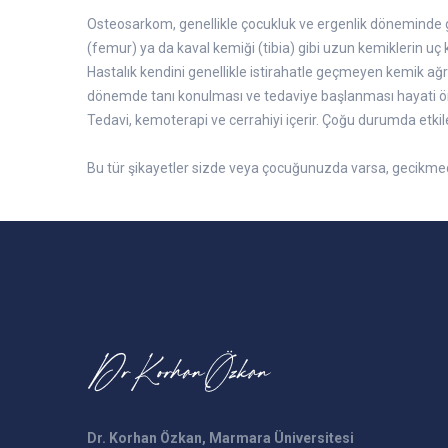
Osteosarkom, genellikle çocukluk ve ergenlik döneminde gö
(femur) ya da kaval kemiği (tibia) gibi uzun kemiklerin uç k
Hastalık kendini genellikle istirahatle geçmeyen kemik ağrısı
dönemde tanı konulması ve tedaviye başlanması hayati ö
Tedavi, kemoterapi ve cerrahiyi içerir. Çoğu durumda etkil
Bu tür şikayetler sizde veya çocuğunuzda varsa, gecikme
Dr. Korhan Özkan, Marmara Üniversitesi