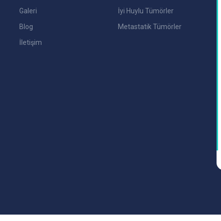
Galeri
İyi Huylu Tümörler
Blog
Metastatik Tümörler
İletişim