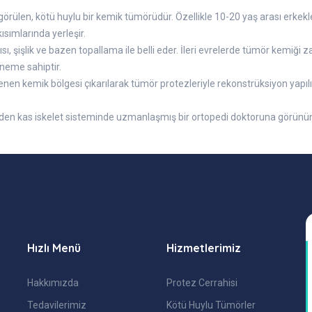
rülen, kötü huylu bir kemik tümörüdür. Özellikle 10-20 yaş arası erkekle
ısımlarında yerleşir.
, şişlik ve bazen topallama ile belli eder. İleri evrelerde tümör kemiği zay
neme sahiptir.
enen kemik bölgesi çıkarılarak tümör protezleriyle rekonstrüksiyon yapılı
den kas iskelet sisteminde uzmanlaşmış bir ortopedi doktoruna görünü
Hızlı Menü
Hizmetlerimiz
Hakkımızda
Protez Cerrahisi
Tedavilerimiz
Kötü Huylu Tümörler