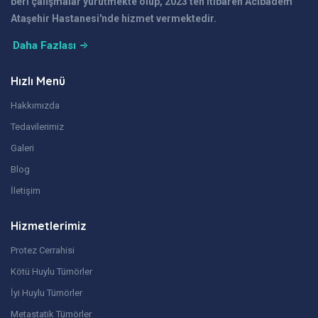
beri çalışmalar yürütmekte olup, 2023'ten itibaren Acıbadem
Ataşehir Hastanesi'nde hizmet vermektedir.
Daha Fazlası
Hızlı Menü
Hakkımızda
Tedavilerimiz
Galeri
Blog
İletişim
Hizmetlerimiz
Protez Cerrahisi
Kötü Huylu Tümörler
İyi Huylu Tümörler
Metastatik Tümörler