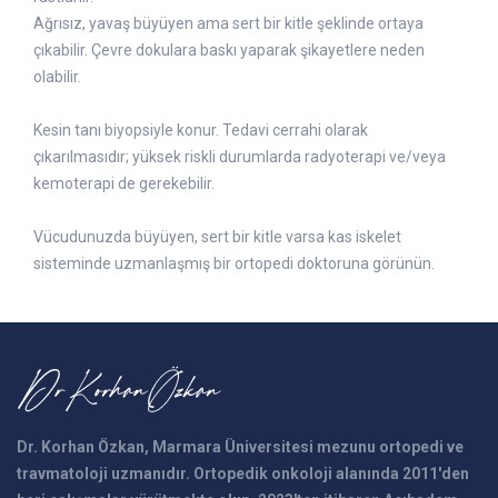
Ağrısız, yavaş büyüyen ama sert bir kitle şeklinde ortaya
çıkabilir. Çevre dokulara baskı yaparak şikayetlere neden
olabilir.
Kesin tanı biyopsiyle konur. Tedavi cerrahi olarak
çıkarılmasıdır; yüksek riskli durumlarda radyoterapi ve/veya
kemoterapi de gerekebilir.
Vücudunuzda büyüyen, sert bir kitle varsa kas iskelet
sisteminde uzmanlaşmış bir ortopedi doktoruna görünün.
Dr. Korhan Özkan, Marmara Üniversitesi mezunu ortopedi ve
travmatoloji uzmanıdır. Ortopedik onkoloji alanında 2011'den