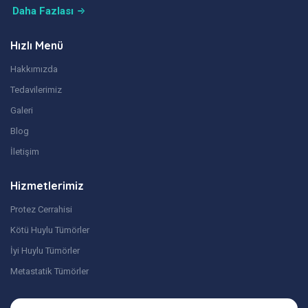
Daha Fazlası
Hızlı Menü
Hakkımızda
Tedavilerimiz
Galeri
Blog
İletişim
Hizmetlerimiz
Protez Cerrahisi
Kötü Huylu Tümörler
İyi Huylu Tümörler
Metastatik Tümörler