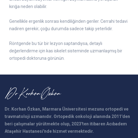
kırığa neden olabilir.
Genellikle ergenlik sonrası kendiliğinden geriler. Cerrahi tedavi
nadiren gerekir; çoğu durumda sadece takip yeterlidir.
Röntgende bu tür bir lezyon saptandıysa, detaylı
değerlendirme için kas iskelet sisteminde uzmanlaşmış bir
ortopedi doktoruna görünün.
Dr. Korhan Özkan, Marmara Üniversitesi mezunu ortopedi ve
travmatoloji uzmanıdır. Ortopedik onkoloji alanında 2011'den
beri çalışmalar yürütmekte olup, 2023'ten itibaren Acıbadem
Ataşehir Hastanesi'nde hizmet vermektedir.